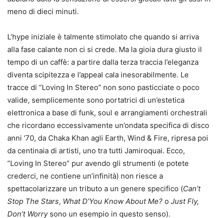
meno di dieci minuti.
L’hype iniziale è talmente stimolato che quando si arriva
alla fase calante non ci si crede. Ma la gioia dura giusto il
tempo di un caffè: a partire dalla terza traccia l’eleganza
diventa scipitezza e l’appeal cala inesorabilmente. Le
tracce di “Loving In Stereo” non sono pasticciate o poco
valide, semplicemente sono portatrici di un’estetica
elettronica a base di funk, soul e arrangiamenti orchestrali
che ricordano eccessivamente un’ondata specifica di disco
anni ‘70, da Chaka Khan agli Earth, Wind & Fire, ripresa poi
da centinaia di artisti, uno tra tutti Jamiroquai. Ecco,
“Loving In Stereo” pur avendo gli strumenti (e potete
crederci, ne contiene un’infinità) non riesce a
spettacolarizzare un tributo a un genere specifico (
Can’t
Stop The Stars
,
What D’You Know About Me?
o
Just Fly,
Don’t Worry
sono un esempio in questo senso).