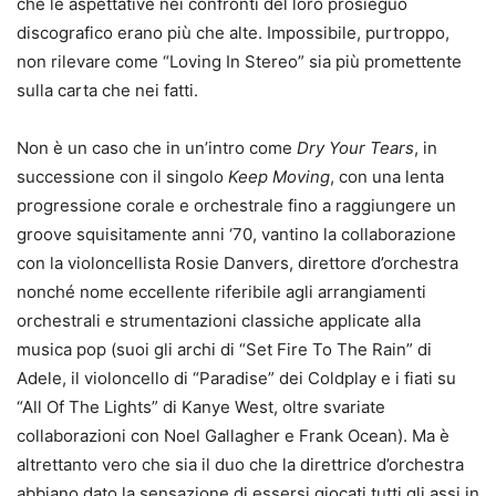
che le aspettative nei confronti del loro prosieguo
discografico erano più che alte. Impossibile, purtroppo,
non rilevare come “Loving In Stereo” sia più promettente
sulla carta che nei fatti.
Non è un caso che in un’intro come
Dry Your Tears
, in
successione con il singolo
Keep Moving
, con una lenta
progressione corale e orchestrale fino a raggiungere un
groove squisitamente anni ‘70, vantino la collaborazione
con la violoncellista Rosie Danvers, direttore d’orchestra
nonché nome eccellente riferibile agli arrangiamenti
orchestrali e strumentazioni classiche applicate alla
musica pop (suoi gli archi di “Set Fire To The Rain” di
Adele, il violoncello di “Paradise” dei Coldplay e i fiati su
“All Of The Lights” di Kanye West, oltre svariate
collaborazioni con Noel Gallagher e Frank Ocean). Ma è
altrettanto vero che sia il duo che la direttrice d’orchestra
abbiano dato la sensazione di essersi giocati tutti gli assi in