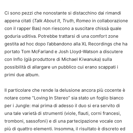
Ci sono pezzi che nonostante si distacchino dai rimandi
appena citati (
Talk About It
,
Truth
,
Romeo
in collaborazione
con il rapper Bas) non riescono a suscitare chissà quale
goduria uditiva. Potrebbe trattarsi di una comfort zone
gestita ad hoc dopo l’abbandono alla XL Recordings che ha
portato Tom McFarland e Josh Lloyd-Watson a discutere
con Inflo (già produttore di Michael Kiwanuka) sulla
possibilità di allargare un pubblico cui erano scappati i
primi due album.
Il particolare che rende la delusione ancora più cocente è
notare come “Loving In Stereo” sia stato un foglio bianco
per i Jungle: mai prima di adesso il duo si era servito di
una tale varietà di strumenti (viole, flauti, corni francesi,
tromboni, sassofoni) e di una partecipazione vocale con
più di quattro elementi. Insomma, il risultato è discreto ed