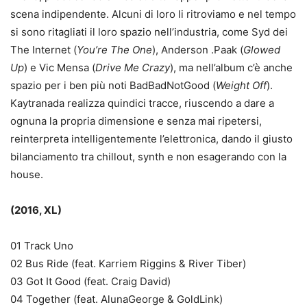
scena indipendente. Alcuni di loro li ritroviamo e nel tempo
si sono ritagliati il loro spazio nell’industria, come Syd dei
The Internet (
You’re The One
), Anderson .Paak (
Glowed
Up
) e Vic Mensa (
Drive Me Crazy
), ma nell’album c’è anche
spazio per i ben più noti BadBadNotGood (
Weight Off
).
Kaytranada realizza quindici tracce, riuscendo a dare a
ognuna la propria dimensione e senza mai ripetersi,
reinterpreta intelligentemente l’elettronica, dando il giusto
bilanciamento tra chillout, synth e non esagerando con la
house.
(2016, XL)
01 Track Uno
02 Bus Ride (feat. Karriem Riggins & River Tiber)
03 Got It Good (feat. Craig David)
04 Together (feat. AlunaGeorge & GoldLink)