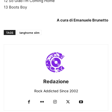
12 So Glad I’m Coming Home
13 Boots Boy
A cura di Emanuele Brunetto
TAGS
langhorne slim
Redazione
Rock Addicted Since 2002