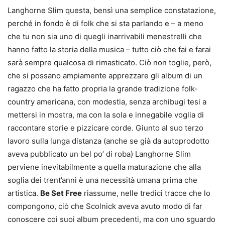
Langhorne Slim questa, bensì una semplice constatazione,
perché in fondo è di folk che si sta parlando e – a meno
che tu non sia uno di quegli inarrivabili menestrelli che
hanno fatto la storia della musica – tutto ciò che fai e farai
sarà sempre qualcosa di rimasticato. Ciò non toglie, però,
che si possano ampiamente apprezzare gli album di un
ragazzo che ha fatto propria la grande tradizione folk-
country americana, con modestia, senza archibugi tesi a
mettersi in mostra, ma con la sola e innegabile voglia di
raccontare storie e pizzicare corde. Giunto al suo terzo
lavoro sulla lunga distanza (anche se già da autoprodotto
aveva pubblicato un bel po’ di roba) Langhorne Slim
perviene inevitabilmente a quella maturazione che alla
soglia dei trent’anni è una necessità umana prima che
artistica.
Be Set Free
riassume, nelle tredici tracce che lo
compongono, ciò che Scolnick aveva avuto modo di far
conoscere coi suoi album precedenti, ma con uno sguardo