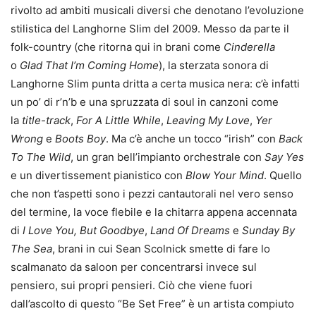
rivolto ad ambiti musicali diversi che denotano l’evoluzione
stilistica del Langhorne Slim del 2009. Messo da parte il
folk-country (che ritorna qui in brani come
Cinderella
o
Glad That I’m Coming Home
), la sterzata sonora di
Langhorne Slim punta dritta a certa musica nera: c’è infatti
un po’ di r’n’b e una spruzzata di soul in canzoni come
la
title-track
,
For A Little While
,
Leaving My Love
,
Yer
Wrong
e
Boots Boy
. Ma c’è anche un tocco “irish” con
Back
To The Wild
, un gran bell’impianto orchestrale con
Say Yes
e un divertissement pianistico con
Blow Your Mind
. Quello
che non t’aspetti sono i pezzi cantautorali nel vero senso
del termine, la voce flebile e la chitarra appena accennata
di
I Love You, But Goodbye
,
Land Of Dreams
e
Sunday By
The Sea
, brani in cui Sean Scolnick smette di fare lo
scalmanato da saloon per concentrarsi invece sul
pensiero, sui propri pensieri. Ciò che viene fuori
dall’ascolto di questo “Be Set Free” è un artista compiuto