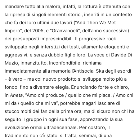
mandare tutto alla malora, infatti, la rottura è ottenuta con
la ripresa di singoli elementi storici, inseriti in un contesto
che fa dei loro ultimi due lavori (“And Then We Met
Impero”, del 2005, e “Granvanoeli”, dell’anno successivo)
dei presupposti imprescindibili. Il progressive rock
sviluppato negli interstizi dei testi, altamente eloquenti e
aggressivi, è senza dubbio figlio loro. La voce di Davide Di
Muzio, innanzitutto. Inconfondibile, richiama
immediatamente alla memoria l’Antisocial Ska degli esordi
– è vero – ma col nuovo prodotto si sviluppa molto più a
fondo, fino a diventare elegia. Enunciando forte e chiaro,
in
Aneta
, “Amo chi produce / quello che mi piace. / Amo chi
mi da / quello che mi va”, potrebbe magari lasciare di
stucco molti dei fan della prima ora, ma di sicuro non chi ha
seguito il gruppo in ogni sua fase, apprezzando la sua
evoluzione ormai ultradecennale. Per costoro, il
tradimento non c’è stato: si tratta, semmai, di una