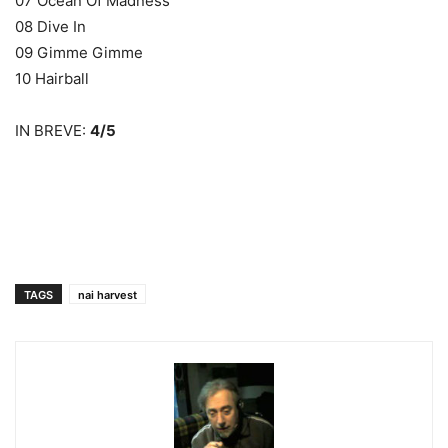
07 Ocean Of Madness
08 Dive In
09 Gimme Gimme
10 Hairball
IN BREVE:
4/5
TAGS
nai harvest