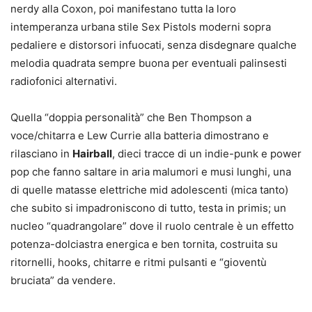
nerdy alla Coxon, poi manifestano tutta la loro
intemperanza urbana stile Sex Pistols moderni sopra
pedaliere e distorsori infuocati, senza disdegnare qualche
melodia quadrata sempre buona per eventuali palinsesti
radiofonici alternativi.
Quella “doppia personalità” che Ben Thompson a
voce/chitarra e Lew Currie alla batteria dimostrano e
rilasciano in
Hairball
, dieci tracce di un indie-punk e power
pop che fanno saltare in aria malumori e musi lunghi, una
di quelle matasse elettriche mid adolescenti (mica tanto)
che subito si impadroniscono di tutto, testa in primis; un
nucleo “quadrangolare” dove il ruolo centrale è un effetto
potenza-dolciastra energica e ben tornita, costruita su
ritornelli, hooks, chitarre e ritmi pulsanti e “gioventù
bruciata” da vendere.