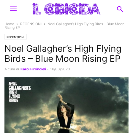
Home
RECENSIONI
Noel Gallagher’s High Flying Birds – Blue Moon
Rising EP
RECENSIONI
Noel Gallagher’s High Flying
Birds – Blue Moon Rising EP
A cura di
Karol Firrincieli
-
16/03/2020