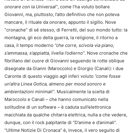
onorare con la Universal”
, come l’ha voluto bollare
Giovanni, ma, piuttosto, l’atto definitivo che non poteva
mancare, il rituale da onorare, appunto il sigillo. Nove
“cronache” di sé stesso, di Ferretti, del suo mondo tutto: la
montagna, gli eco della guerra, la religione, il ritorno a
casa, il tempo moderno
”che corre, scivola via piano,
s’ammassa, s’appiatta, livella l’odierno”
. Nove cronache che
fibrillano del cuore di Giovanni seguendo le rotte oblique
disegnate da Gianni (Maroccolo) e Giorgio (Canali): i due
Caronte di questo viaggio agli inferi voluto
”come fosse
un’altra Linea Gotica, almeno per mood sonoro e
ambientazioni minimali”
. Musicalmente la scelta di
Maroccolo e Canali – che hanno comunicato nella
solitudine di un software – è caduta sull’elettronica
macchiata da qualche chitarra elettrica, nulla a che vedere,
dunque, con il rock palpitante di “D’anime e d’animali”.
“Ultime Notizie Di Cronaca” è, invece, il vero seguito di