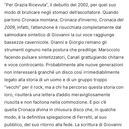
“Per Grazia Ricevuta”, il debutto del 2002, per quel suo
modo di brulicare negli stomaci dell’ascoltatore. Quando
partono
Cronaca montana
,
Cronaca d’inverno
,
Cronaca del
2009
, infatti, l’attenzione è risucchiata completamente dal
salmodiare sintetico di Giovanni la cui voce raggiunge
bassezze cavernicole. Gianni e Giorgio remano gli
strumenti ognuno nella postura che predilige: Maroccolo
facendo pulsare sintetizzatori, Canali grattugiando chitarre
e voce controcanto. Probabilmente alle nuove generazioni
non interesserà granché un disco così irrimediabilmente
legato alla storia di un uomo e di un gruppo troppo
“vecchi” per il rock, ma a chi ha percorso questa storia con
loro, risulterà una lettera d’addio meravigliosamente
riuscita e non facilona nella commozione. E poi c’è
quella
Cronaca divina
in chiusura disco che, in qualche
modo, è la definitiva spiegazione di Ferretti, al suo
pubblico, del suo ritorno alla fede. La scrittura di Giovanni