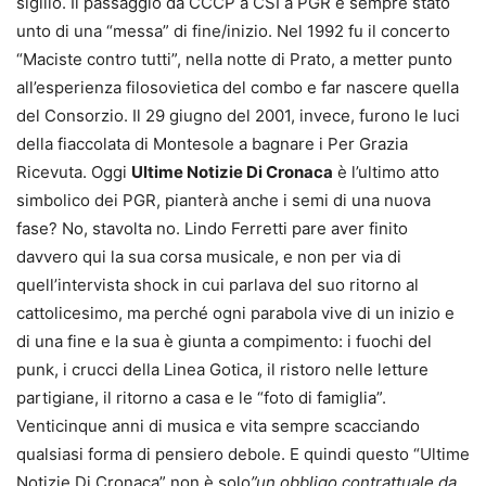
sigillo. Il passaggio da CCCP a CSI a PGR è sempre stato
unto di una “messa” di fine/inizio. Nel 1992 fu il concerto
“Maciste contro tutti”, nella notte di Prato, a metter punto
all’esperienza filosovietica del combo e far nascere quella
del Consorzio. Il 29 giugno del 2001, invece, furono le luci
della fiaccolata di Montesole a bagnare i Per Grazia
Ricevuta. Oggi
Ultime Notizie Di Cronaca
è l’ultimo atto
simbolico dei PGR, pianterà anche i semi di una nuova
fase? No, stavolta no. Lindo Ferretti pare aver finito
davvero qui la sua corsa musicale, e non per via di
quell’intervista shock in cui parlava del suo ritorno al
cattolicesimo, ma perché ogni parabola vive di un inizio e
di una fine e la sua è giunta a compimento: i fuochi del
punk, i crucci della Linea Gotica, il ristoro nelle letture
partigiane, il ritorno a casa e le “foto di famiglia”.
Venticinque anni di musica e vita sempre scacciando
qualsiasi forma di pensiero debole. E quindi questo “Ultime
Notizie Di Cronaca” non è solo
”un obbligo contrattuale da