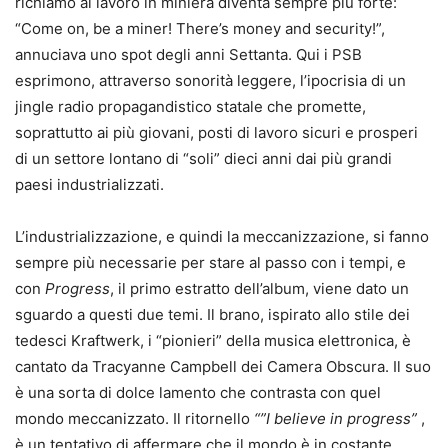
richiamo al lavoro in miniera diventa sempre più forte:
“Come on, be a miner! There’s money and security!”,
annuciava uno spot degli anni Settanta. Qui i PSB
esprimono, attraverso sonorità leggere, l’ipocrisia di un
jingle radio propagandistico statale che promette,
soprattutto ai più giovani, posti di lavoro sicuri e prosperi
di un settore lontano di “soli” dieci anni dai più grandi
paesi industrializzati.
L’industrializzazione, e quindi la meccanizzazione, si fanno
sempre più necessarie per stare al passo con i tempi, e
con
Progress
, il primo estratto dell’album, viene dato un
sguardo a questi due temi. Il brano, ispirato allo stile dei
tedesci Kraftwerk, i “pionieri” della musica elettronica, è
cantato da Tracyanne Campbell dei Camera Obscura. Il suo
è una sorta di dolce lamento che contrasta con quel
mondo meccanizzato. Il ritornello
“”I believe in progress”
,
è un tentativo di affermare che il mondo è in costante