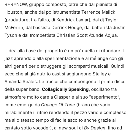
R+R=NOW, gruppo composto, oltre che dal pianista di
Houston, anche dal polistrumentista Terrence Malick
(produttore, tra l’altro, di Kendrick Lamar), dal dj Taylor
McFerrin, dal bassista Derrick Hodge, dal batterista Justin
Tyson e dal trombettista Christian Scott Atunde Adjua.
L’idea alla base del progetto è un po’ quella di rifondare il
jazz aprendolo alla sperimentazione e al mélange con gli
altri generi per distruggere gli scomparti musicali. Quindi,
ecco che al già nutrito cast si aggiungono Stalley e
Amanda Seales. Le tracce che compongono il primo disco
della super band,
Collagically Speaking
, oscillano tra
atmosfere molto care a Glasper e al suo “esperimento”,
come emerge da
Change Of Tone
(brano che varia
mirabilmente il ritmo rendendo il pezzo vario e complesso,
ma allo stesso tempo di facile ascolto anche grazie al
cantato sotto vocoder), al new soul di
By Design
, fino ad