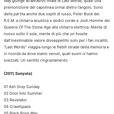
Way
giunge all’abrasivo finale di
Last Words
, quasi una
premonizione del capolinea ormai dietro l’angolo. Sono
della partita anche due ospiti di lusso, Peter Buck dei
R.E.M. a chitarra acustica e dodici corde e Josh Homme dei
Queens Of The Stone Age alla chitarra elettrica. Niente di
nuovo sotto il sole, niente di più che un fossile
dall’inestimabile valore disseppellito solo per i fan incalliti,
“Last Words” viaggia lungo le flebili strade della memoria e
ci ricorda da dove siamo venuti, quali suoni ci hanno
svezzati. Un sentito ringraziamento.
(2011, Sunyata)
01 Ash Gray Sunday
02 Door Into Summer
03 Revelator
04 Crawlspace
05 Black Rose Way