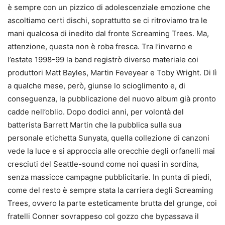
è sempre con un pizzico di adolescenziale emozione che
ascoltiamo certi dischi, soprattutto se ci ritroviamo tra le
mani qualcosa di inedito dal fronte Screaming Trees. Ma,
attenzione, questa non è roba fresca. Tra l’inverno e
l’estate 1998-99 la band registrò diverso materiale coi
produttori Matt Bayles, Martin Feveyear e Toby Wright. Di lì
a qualche mese, però, giunse lo scioglimento e, di
conseguenza, la pubblicazione del nuovo album già pronto
cadde nell’oblio. Dopo dodici anni, per volontà del
batterista Barrett Martin che la pubblica sulla sua
personale etichetta Sunyata, quella collezione di canzoni
vede la luce e si approccia alle orecchie degli orfanelli mai
cresciuti del Seattle-sound come noi quasi in sordina,
senza massicce campagne pubblicitarie. In punta di piedi,
come del resto è sempre stata la carriera degli Screaming
Trees, ovvero la parte esteticamente brutta del grunge, coi
fratelli Conner sovrappeso col gozzo che bypassava il