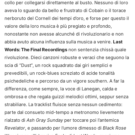
collo per collegarsi direttamente al busto. Nessuno di loro
aveva lo sguardo da bello e frustrato di Cobain o il torace
nerboruto del Cornell dei tempi d’oro, e forse per questo il
valore della loro musica è più pregiato e profondo,
nonostante non avesse alcunché di rivoluzionario e non
abbia avuto alcuna influenza sulla musica a venire.
Last
Words: The Final Recordings
non sentenzia chissà quale
rivoluzione. Dieci canzoni robuste e veraci che seguono la
scia di “Dust”, un rock squadrato dai giri semplici e
prevedibili, un rock-blues screziato di acide tonalità
psichedeliche e percorso da un vigore southern. A far la
differenza, come sempre, la voce di Lanegan, calda e
ombrosa e che regala guizzi melodici ottimi, seppur senza
strabiliare. La tracklist fluisce senza nessun cedimento:
parte dal consueto mid-tempo a metronomo lievemente
rialzato di
Ash Gray Sunday
per toccare poi l’antemica
Revelator
, e passando per l’umore dimesso di
Black Rose