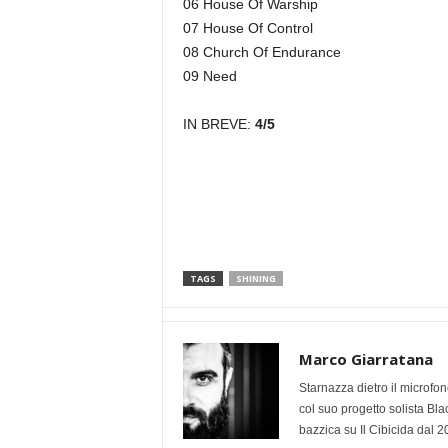
06 House Of Warship
07 House Of Control
08 Church Of Endurance
09 Need
IN BREVE:
4/5
TAGS
SHINING
Marco Giarratana
Starnazza dietro il microfon
col suo progetto solista Bl
bazzica su Il Cibicida dal 2