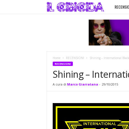
RECENSIO
I
l
C
i
Home
RECENSIONI
Shining – International Black
b
RECENSIONI
Shining – Internati
i
A cura di
Marco Giarratana
-
29/10/2015
c
i
d