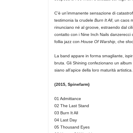
C’è un’immanente sensazione di catastrofe
testimonia la crudele
Burn It All
, un caos m
rinunciano né al groove, estraendo dal ci
contatto con i Nine Inch Nails danzerecci
follia jazz con
House Of Warship
, che sfo
La band appare in forma smagliante, ispira
bruta. Gli Shining confezionano un album
siano all’apice della loro maturità artistica.
(2015, Spinefarm)
01 Admittance
02 The Last Stand
03 Burn It All
04 Last Day
05 Thousand Eyes