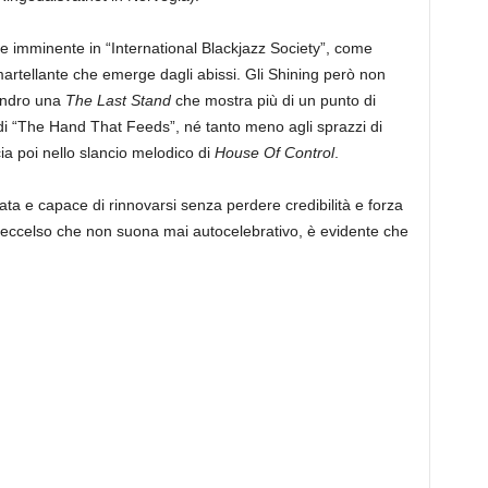
 imminente in “International Blackjazz Society”, come
artellante che emerge dagli abissi. Gli Shining però non
lindro una
The Last Stand
che mostra più di un punto di
 di “The Hand That Feeds”, né tanto meno agli sprazzi di
cia poi nello slancio melodico di
House Of Control
.
ta e capace di rinnovarsi senza perdere credibilità e forza
 eccelso che non suona mai autocelebrativo, è evidente che