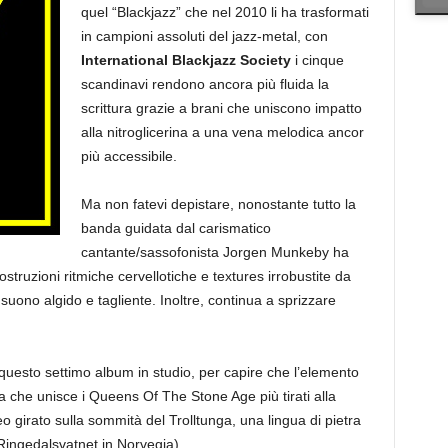
quel “Blackjazz” che nel 2010 li ha trasformati
in campioni assoluti del jazz-metal, con
International Blackjazz Society
i cinque
scandinavi rendono ancora più fluida la
scrittura grazie a brani che uniscono impatto
alla nitroglicerina a una vena melodica ancor
più accessibile.
Ma non fatevi depistare, nonostante tutto la
banda guidata dal carismatico
cantante/sassofonista Jorgen Munkeby ha
struzioni ritmiche cervellotiche e textures irrobustite da
 suono algido e tagliente. Inoltre, continua a sprizzare
i questo settimo album in studio, per capire che l’elemento
ca che unisce i Queens Of The Stone Age più tirati alla
eo girato sulla sommità del Trolltunga, una lingua di pietra
Ringedalsvatnet in Norvegia).