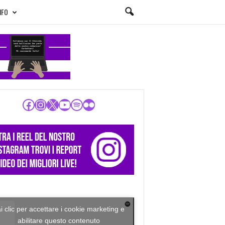
NFO
Facebook
Instagram
X
YouTube
Spotify
Flickr
i clic per accettare i cookie marketing e
abilitare questo contenuto