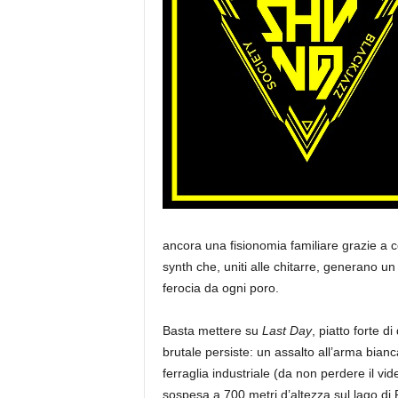
a
ancora una fisionomia familiare grazie a co
synth che, uniti alle chitarre, generano un
ferocia da ogni poro.
Basta mettere su
Last Day
, piatto forte d
brutale persiste: un assalto all’arma bian
ferraglia industriale (da non perdere il vid
sospesa a 700 metri d’altezza sul lago di 