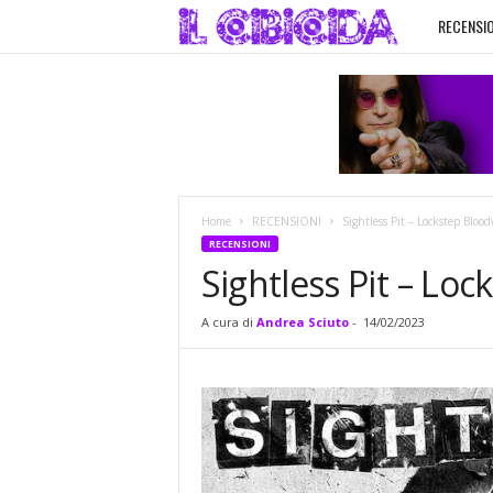
RECENSIO
I
l
C
i
Home
RECENSIONI
Sightless Pit – Lockstep Bloo
b
RECENSIONI
Sightless Pit – Lo
i
A cura di
Andrea Sciuto
-
14/02/2023
c
i
d