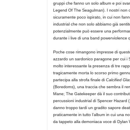
gruppi che fanno un solo album e poi sva
Legend Of The Seagulman). I nostri non ci
sicuramente poco ispirato, in cui non fann
industrial che non solo abbiamo già senti
potenzialmente può essere una performance 
durante i live di una band powerviolence q
Poche cose rimangono impresse di questo 
azzardo un sardonico paragone per cui i Si
molto interessante la presenza di tre ra
tragicamente morta lo scorso primo genn
partecipa alla strofa finale di
Calcified Gla
(Boredoms), una traccia che sembra il rem
Mane; The Gatekeeper dà il suo contribu
percussioni industrial di Spencer Hazard 
danno troppo tardi un gradito sapore deat
praticamente in tutto l’album in cui una no
da tappeto alla demoniaca voce di Dylan 