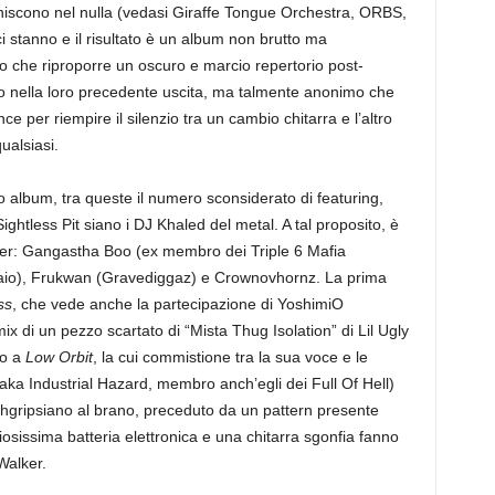
niscono nel nulla (vedasi Giraffe Tongue Orchestra, ORBS,
 stanno e il risultato è un album non brutto ma
o che riproporre un oscuro e marcio repertorio post-
to nella loro precedente uscita, ma talmente anonimo che
per riempire il silenzio tra un cambio chitarra e l’altro
ualsiasi.
album, tra queste il numero sconsiderato di featuring,
ghtless Pit siano i DJ Khaled del metal. A tal proposito, è
pper: Gangastha Boo (ex membro dei Triple 6 Mafia
aio), Frukwan (Gravediggaz) e Crownovhornz. La prima
ss
, che vede anche la partecipazione di YoshimiO
ix di un pezzo scartato di “Mista Thug Isolation”
di Lil Ugly
to a
Low Orbit
, la cui commistione tra la sua voce e le
(aka
Industrial Hazard, membro anch’egli dei Full Of Hell)
hgripsiano al brano, preceduto da un pattern presente
iosissima batteria elettronica e una chitarra sgonfia fanno
Walker.