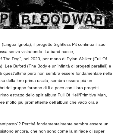
Lingua Ignota), il progetto Sightless Pit continua il suo
ossa senza vista/fondo. La band nasce,
f The Dog”, nel 2020, per mano di Dylan Walker (Full Of
 Lee Buford (The Body e un’infinità di progetti paralleli) e
 di quest’ultima però non sembra essere fondamentale nella
aso della loro prima uscita, sembra essere più un
ri del gruppo faranno di lì a poco con i loro progetti
 primo estratto dello split album Full Of Hell/Primitive Man,
re molto più promettente dell’album che vado ora a
antipasto”? Perché fondamentalmente sembra essere un
 esistono ancora, che non sono come la miriade di super