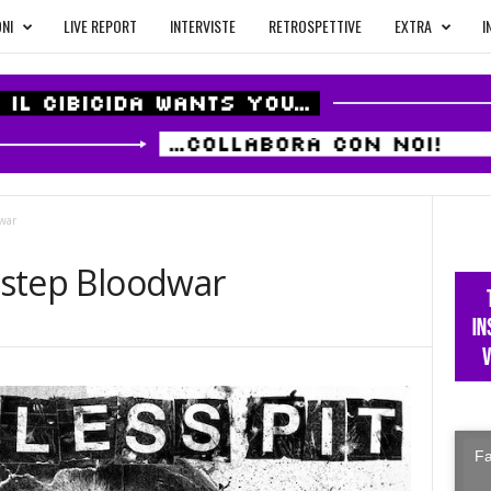
NI
LIVE REPORT
INTERVISTE
RETROSPETTIVE
EXTRA
I
dwar
ckstep Bloodwar
Fa