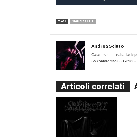
TAGS
SIGHTLESS PIT
Andrea Sciuto
Catanese di nascita, ladisp
Sa contare fino 6585298329
Articoli correlati