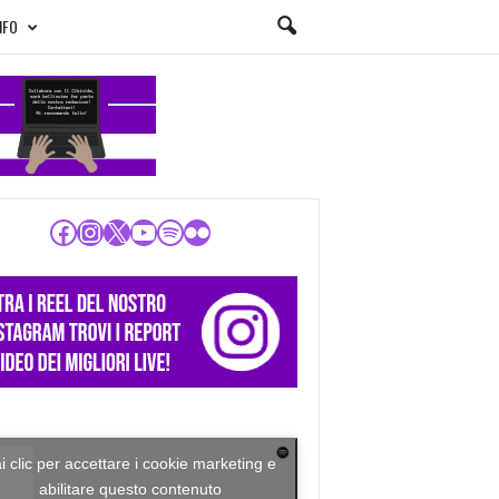
NFO
Facebook
Instagram
X
YouTube
Spotify
Flickr
i clic per accettare i cookie marketing e
abilitare questo contenuto