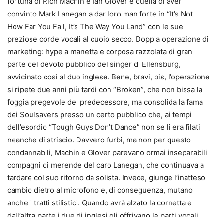
fortuna di Rich Machin e Ian Glover è quella di aver
convinto Mark Lanegan a dar loro man forte in “It’s Not
How Far You Fall, It’s The Way You Land” con le sue
preziose corde vocali al cuoio secco. Doppia operazione di
marketing: hype a manetta e corposa razzolata di gran
parte del devoto pubblico del singer di Ellensburg,
avvicinato così al duo inglese. Bene, bravi, bis, l’operazione
si ripete due anni più tardi con “Broken”, che non bissa la
foggia pregevole del predecessore, ma consolida la fama
dei Soulsavers presso un certo pubblico che, ai tempi
dell’esordio “Tough Guys Don’t Dance” non se li era filati
neanche di striscio. Davvero furbi, ma non per questo
condannabili, Machin e Glover parevano ormai inseparabili
compagni di merende del caro Lanegan, che continuava a
tardare col suo ritorno da solista. Invece, giunge l’inatteso
cambio dietro al microfono e, di conseguenza, mutano
anche i tratti stilistici. Quando avrà alzato la cornetta e
dall’altra parte i due dj inglesi gli offrivano le parti vocali