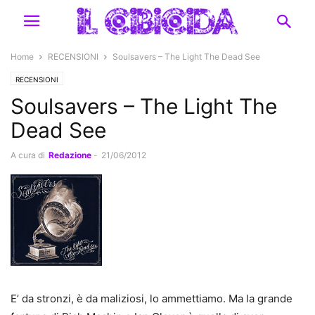
Home
RECENSIONI
Soulsavers – The Light The Dead See
RECENSIONI
Soulsavers – The Light The
Dead See
A cura di
Redazione
-
21/06/2012
E’ da stronzi, è da maliziosi, lo ammettiamo. Ma la grande