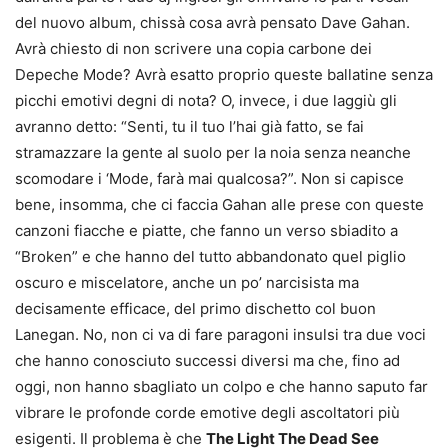
del nuovo album, chissà cosa avrà pensato Dave Gahan.
Avrà chiesto di non scrivere una copia carbone dei
Depeche Mode? Avrà esatto proprio queste ballatine senza
picchi emotivi degni di nota? O, invece, i due laggiù gli
avranno detto: “Senti, tu il tuo l’hai già fatto, se fai
stramazzare la gente al suolo per la noia senza neanche
scomodare i ‘Mode, farà mai qualcosa?”. Non si capisce
bene, insomma, che ci faccia Gahan alle prese con queste
canzoni fiacche e piatte, che fanno un verso sbiadito a
“Broken” e che hanno del tutto abbandonato quel piglio
oscuro e miscelatore, anche un po’ narcisista ma
decisamente efficace, del primo dischetto col buon
Lanegan. No, non ci va di fare paragoni insulsi tra due voci
che hanno conosciuto successi diversi ma che, fino ad
oggi, non hanno sbagliato un colpo e che hanno saputo far
vibrare le profonde corde emotive degli ascoltatori più
esigenti. Il problema è che
The Light The Dead See