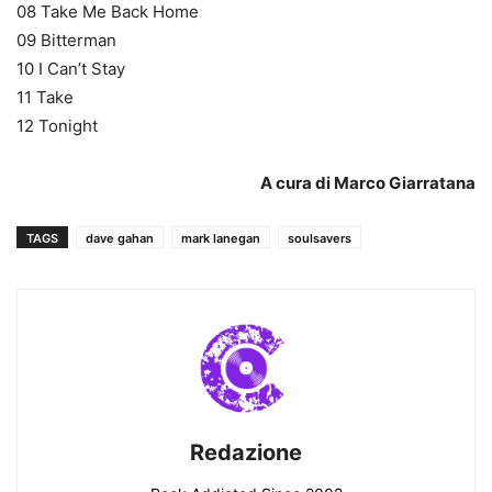
08 Take Me Back Home
09 Bitterman
10 I Can’t Stay
11 Take
12 Tonight
A cura di Marco Giarratana
TAGS
dave gahan
mark lanegan
soulsavers
Redazione