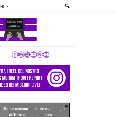
NFO
Facebook
Instagram
X
YouTube
Spotify
Flickr
i clic per accettare i cookie marketing e
abilitare questo contenuto