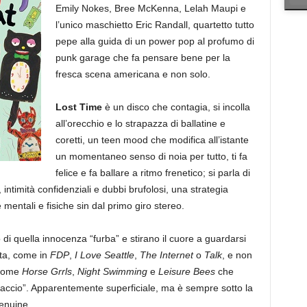
Emily Nokes, Bree McKenna, Lelah Maupi e
l’unico maschietto Eric Randall, quartetto tutto
pepe alla guida di un power pop al profumo di
punk garage che fa pensare bene per la
fresca scena americana e non solo.
Lost Time
è un disco che contagia, si incolla
all’orecchio e lo strapazza di ballatine e
coretti, un teen mood che modifica all’istante
un momentaneo senso di noia per tutto, ti fa
felice e fa ballare a ritmo frenetico; si parla di
intimità confidenziali e dubbi brufolosi, una strategia
 mentali e fisiche sin dal primo giro stereo.
 di quella innocenza “furba” e stirano il cuore a guardarsi
ata, come in
FDP
,
I Love Seattle
,
The Internet
o
Talk
, e non
 come
Horse Grrls
,
Night Swimming
e
Leisure Bees
che
iaccio”. Apparentemente superficiale, ma è sempre sotto la
genuine.