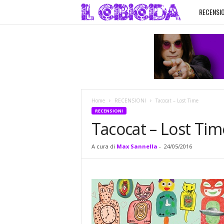
RECENSIO
I
l
C
i
Home
RECENSIONI
Tacocat – Lost Time
b
RECENSIONI
Tacocat – Lost Tim
i
A cura di
Max Sannella
-
24/05/2016
c
i
d