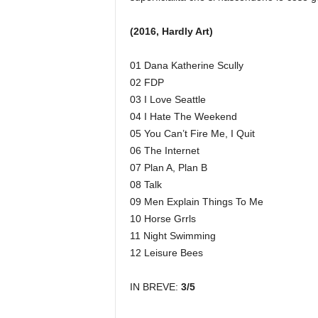
(2016, Hardly Art)
01 Dana Katherine Scully
02 FDP
03 I Love Seattle
04 I Hate The Weekend
05 You Can’t Fire Me, I Quit
06 The Internet
07 Plan A, Plan B
08 Talk
09 Men Explain Things To Me
10 Horse Grrls
11 Night Swimming
12 Leisure Bees
IN BREVE:
3/5