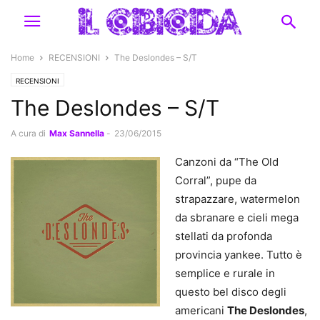
Home
RECENSIONI
The Deslondes – S/T
RECENSIONI
The Deslondes – S/T
A cura di
Max Sannella
-
23/06/2015
Canzoni da “The Old
Corral”, pupe da
strapazzare, watermelon
da sbranare e cieli mega
stellati da profonda
provincia yankee. Tutto è
semplice e rurale in
questo bel disco degli
americani
The Deslondes
,