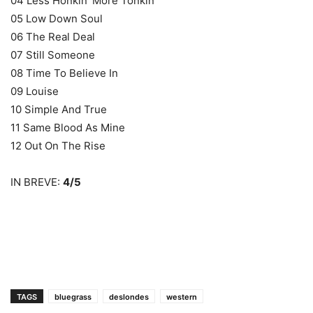
04 Less Honkin’ More Tonkin’
05 Low Down Soul
06 The Real Deal
07 Still Someone
08 Time To Believe In
09 Louise
10 Simple And True
11 Same Blood As Mine
12 Out On The Rise
IN BREVE:
4/5
TAGS
bluegrass
deslondes
western