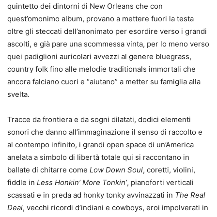
quintetto dei dintorni di New Orleans che con
quest’omonimo album, provano a mettere fuori la testa
oltre gli steccati dell’anonimato per esordire verso i grandi
ascolti, e già pare una scommessa vinta, per lo meno verso
quei padiglioni auricolari avvezzi al genere bluegrass,
country folk fino alle melodie traditionals immortali che
ancora falciano cuori e “aiutano” a metter su famiglia alla
svelta.
Tracce da frontiera e da sogni dilatati, dodici elementi
sonori che danno all’immaginazione il senso di raccolto e
al contempo infinito, i grandi open space di un’America
anelata a simbolo di libertà totale qui si raccontano in
ballate di chitarre come
Low Down Soul
, coretti, violini,
fiddle in
Less Honkin’ More Tonkin’
, pianoforti verticali
scassati e in preda ad honky tonky avvinazzati in
The Real
Deal
, vecchi ricordi d’indiani e cowboys, eroi impolverati in