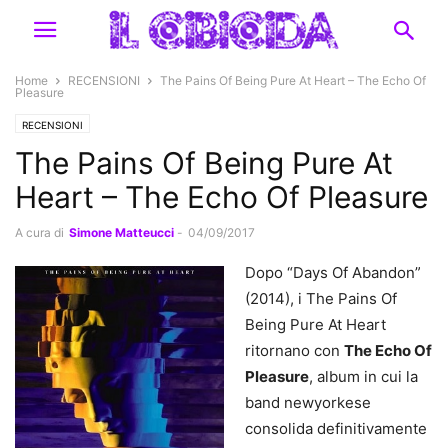
Home
RECENSIONI
The Pains Of Being Pure At Heart – The Echo Of
Pleasure
RECENSIONI
The Pains Of Being Pure At
Heart – The Echo Of Pleasure
A cura di
Simone Matteucci
-
04/09/2017
Dopo “Days Of Abandon”
(2014), i The Pains Of
Being Pure At Heart
ritornano con
The Echo Of
Pleasure
, album in cui la
band newyorkese
consolida definitivamente