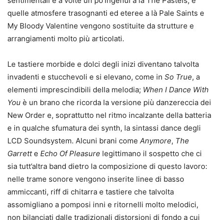
sentimentali e a volte un po’ingenui a là The Pastels, e
quelle atmosfere trasognanti ed eteree a là Pale Saints e
My Bloody Valentine vengono sostituite da strutture e
arrangiamenti molto più articolati.
Le tastiere morbide e dolci degli inizi diventano talvolta
invadenti e stucchevoli e si elevano, come in
So True
, a
elementi imprescindibili della melodia;
When I Dance With
You
è un brano che ricorda la versione più danzereccia dei
New Order e, soprattutto nel ritmo incalzante della batteria
e in qualche sfumatura dei synth, la sintassi dance degli
LCD Soundsystem. Alcuni brani come
Anymore
,
The
Garrett
e
Echo Of Pleasure
legittimano il sospetto che ci
sia tutt’altra band dietro la composizione di questo lavoro:
nelle trame sonore vengono inserite linee di basso
ammiccanti, riff di chitarra e tastiere che talvolta
assomigliano a pomposi inni e ritornelli molto melodici,
non bilanciati dalle tradizionali distorsioni di fondo a cui