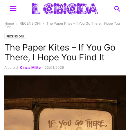
Home
RECENSIONI
The Paper Kites – If You Go There, I Hope You
Find...
RECENSIONI
The Paper Kites – If You Go
There, I Hope You Find It
A cura di
Cinzia Milite
-
23/01/2026