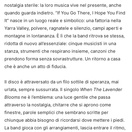
nostalgia sterile: la loro musica vive nel presente, anche
quando guarda indietro. “If You Go There, I Hope You Find
It” nasce in un luogo reale e simbolico: una fattoria nella
Yarra Valley, polvere, ragnatele e silenzio, campi aperti e
montagne in lontananza. È lì che la band ritrova se stessa,
ridotta di nuovo all’essenziale: cinque musicisti in una
stanza, strumenti che respirano insieme, canzoni che
prendono forma senza sovrastrutture. Un ritorno a casa
che è anche un atto di fiducia.
Il disco è attraversato da un filo sottile di speranza, mai
urlata, sempre sussurrata. Il singolo
When The Lavender
Blooms
ne è l’emblema: una luce gentile che passa
attraverso la nostalgia, chitarre che si aprono come
finestre, parole semplici che sembrano scritte per
chiunque abbia bisogno di ricordarsi dove mettere i piedi.
La band gioca con gli arrangiamenti, lascia entrare il ritmo,