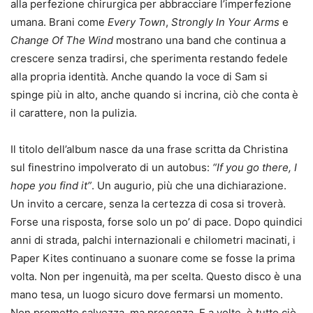
alla perfezione chirurgica per abbracciare l’imperfezione
umana. Brani come
Every Town
,
Strongly In Your Arms
e
Change Of The Wind
mostrano una band che continua a
crescere senza tradirsi, che sperimenta restando fedele
alla propria identità. Anche quando la voce di Sam si
spinge più in alto, anche quando si incrina, ciò che conta è
il carattere, non la pulizia.
Il titolo dell’album nasce da una frase scritta da Christina
sul finestrino impolverato di un autobus:
“If you go there, I
hope you find it”
. Un augurio, più che una dichiarazione.
Un invito a cercare, senza la certezza di cosa si troverà.
Forse una risposta, forse solo un po’ di pace. Dopo quindici
anni di strada, palchi internazionali e chilometri macinati, i
Paper Kites continuano a suonare come se fosse la prima
volta. Non per ingenuità, ma per scelta. Questo disco è una
mano tesa, un luogo sicuro dove fermarsi un momento.
Non promette salvezza, ma presenza. E a volte, è tutto ciò