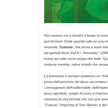
Non saremo noi a frenare il flusso di co
può fermare Yorke quando sale su una mo
musicale.
Cutouts
, che arriva a nove mesi
dei gemelli divisi “Kid A”/ “Amnesiac” (20
bussa da sotto come acqua che bolle. Quel
tristezze insolute, rebus irrisolti che nece
La premessa è sempre sostanza con Yorke 
prima dell’annuncio del disco raccontano i
L’immaginario dell’inafferrabile, dell’imp
pezzi agrodolci, pregni di suoni a chiaros
memoria di una formula che non può avere 
“Cutouts” l’impronta di Tom Skinner e del 