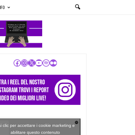
NFO
Facebook
Instagram
X
YouTube
Spotify
Flickr
i clic per accettare i cookie marketing e
abilitare questo contenuto