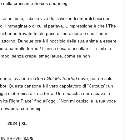
o nella croccante
Bodies Laughing
.
 nel buio, il disco vive dei saliscendi umorali tipici dei
oi l’immaginario di cui si parlava. L’impressione è che i The
 cui hanno trovato totale pace e liberazione e che Thom
ta attorno. Dunque ora è il nocciolo della sua anima a essere
vuoto ha molte forme / L’unica cosa è ascoltare” – sibila in
 tempo, senza crepe, smagliature, come se non
mente, avviene in
Don’t Get Me Started
dove, per un solo
bot. Questa canzone è il vero capolavoro di “Cutouts”: un
ggia elettronica alza la terra. Una macchia nera sbava in
 Its Right Place” fino all’oggi. “Non mi capisci e la tua voce
gia evapora con un bip.
2024 | XL
IN BREVE:
3,5/5