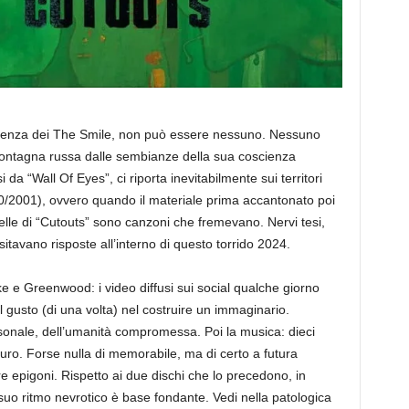
scienza dei The Smile, non può essere nessuno. Nessuno
ntagna russa dalle sembianze della sua coscienza
 da “Wall Of Eyes”, ci riporta inevitabilmente sui territori
00/2001), ovvero quando il materiale prima accantonato poi
le di “Cutouts” sono canzoni che fremevano. Nervi tesi,
ssitavano risposte all’interno di questo torrido 2024.
e Greenwood: i video diffusi sui social qualche giorno
l gusto (di una volta) nel costruire un immaginario.
ersonale, dell’umanità compromessa. Poi la musica: dieci
curo. Forse nulla di memorabile, ma di certo a futura
epigoni. Rispetto ai due dischi che lo precedono, in
suo ritmo nevrotico è base fondante. Vedi nella patologica