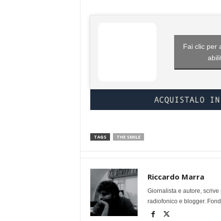
Fai clic per
abil
TAGS
THE SMILE
Riccardo Marra
Giornalista e autore, scri
radiofonico e blogger. Fonda