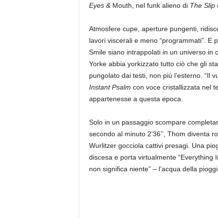
Eyes &
Mouth, nel funk alieno di
The Slip
Atmosfere cupe, aperture pungenti, ridiscese
lavori viscerali e meno “programmati”. E p
Smile siano intrappolati in un universo in
Yorke abbia yorkizzato tutto ciò che gli s
pungolato dai testi, non più l’esterno. “Il 
Instant Psalm
con voce cristallizzata nel
appartenesse a questa epoca.
Solo in un passaggio scompare completa
secondo al minuto 2’36’’, Thom diventa ro
Wurlitzer gocciola cattivi presagi. Una pio
discesa e porta virtualmente “Everything In
non significa niente” – l’acqua della piog