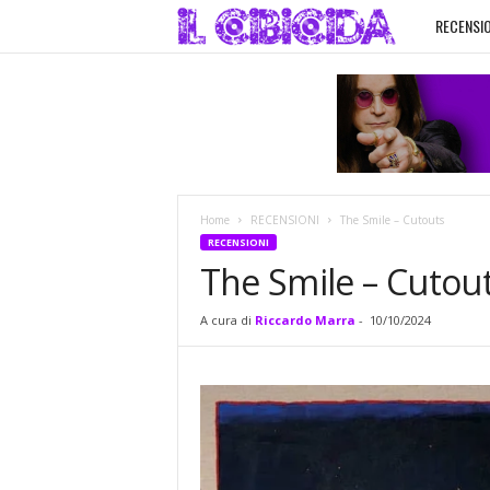
RECENSIO
I
l
C
i
Home
RECENSIONI
The Smile – Cutouts
b
RECENSIONI
The Smile – Cutou
i
A cura di
Riccardo Marra
-
10/10/2024
c
i
d