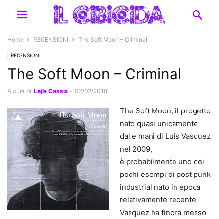
Home
RECENSIONI
The Soft Moon – Criminal
RECENSIONI
The Soft Moon – Criminal
A cura di
Lejla Cassia
-
02/02/2018
The Soft Moon, il progetto
nato quasi unicamente
dalle mani di Luis Vasquez
nel 2009,
è probabilmente uno dei
pochi esempi di post punk
industrial nato in epoca
relativamente recente.
Vasquez ha finora messo