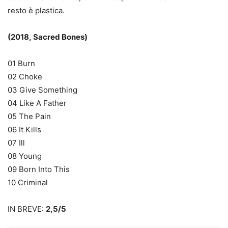
resto è plastica.
(2018, Sacred Bones)
01 Burn
02 Choke
03 Give Something
04 Like A Father
05 The Pain
06 It Kills
07 Ill
08 Young
09 Born Into This
10 Criminal
IN BREVE:
2,5/5