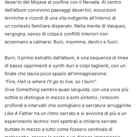
deserto del Mojave al confine con il Nevada. Al centro
dell’album convivono paesaggi desertici, escursioni
termiche e ricordi di una vita indigente all’interno di
un contesto familiare disperato. Nella mente di Vasquez,
vergogna, senso di colpa e conflitti interiori non
accennano a calmarsi. Buio, insomma, dentro e fuori.
Burn
, il primo estratto dall’album, è una sequenza di linee
di basso opprimenti e synth duri e colpi taglienti, con un
finale che lascia poco spazio all’immaginazione:
“Fire, Hell is where I’ll go to live, so I burn”
.
Give Something
sembra quasi languida, con una voce più
sottile si distingue in mezzo a echi sintetici, rintocchi
profondi e intervalli che somigliano a serrature arrugginite.
Like A Father
ha un ritmo serrato e si avvicina di più a un
esperimento techno: toni spettrali e chitarre serrate
buttate in mezzo a tutto come fossero centinaia di