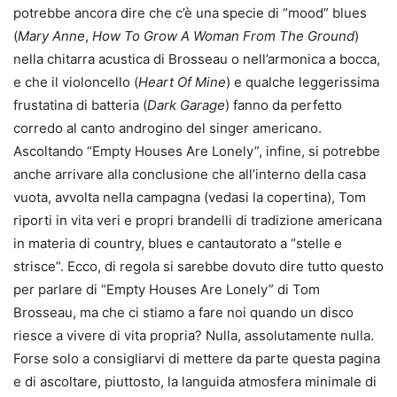
potrebbe ancora dire che c’è una specie di “mood” blues
(
Mary Anne
,
How To Grow A Woman From The Ground
)
nella chitarra acustica di Brosseau o nell’armonica a bocca,
e che il violoncello (
Heart Of Mine
) e qualche leggerissima
frustatina di batteria (
Dark Garage
) fanno da perfetto
corredo al canto androgino del singer americano.
Ascoltando “Empty Houses Are Lonely”, infine, si potrebbe
anche arrivare alla conclusione che all’interno della casa
vuota, avvolta nella campagna (vedasi la copertina), Tom
riporti in vita veri e propri brandelli di tradizione americana
in materia di country, blues e cantautorato a “stelle e
strisce”. Ecco, di regola si sarebbe dovuto dire tutto questo
per parlare di “Empty Houses Are Lonely” di Tom
Brosseau, ma che ci stiamo a fare noi quando un disco
riesce a vivere di vita propria? Nulla, assolutamente nulla.
Forse solo a consigliarvi di mettere da parte questa pagina
e di ascoltare, piuttosto, la languida atmosfera minimale di