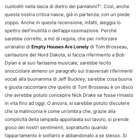
custoditi nella tasca di dietro dei pantaloni?”. Così, anche
questa nostra critica nasce, già in partenza, con un piede
zoppo. Anche in questa recensione, infatti, aleggia lo
spettro dell’inutilità o dell’approssimazione. Perché
sarebbe corretto, a mò di regola, che per rinforzare
un’analisi di
Empty Houses Are Lonely
di Tom Brosseau,
cantautore del Nord Dakota, si faccia riferimento a Bob
Dylan e al suo fantasma musicale; sarebbe lecito
snocciolare almeno un paragrafo sui trasversali riferimenti
vocali alla buonanima di Jeff Buckley; sarebbe cosa buona
e giusta raccontare che quello di Tom Brosseau è un disco
che avrebbe potuto concepire Nick Drake se fosse rimasto
in vita fino ad oggi. O ancora, si sarebbe potuto discutere
che la malinconia è come un’ombra che, grazie alla
complicità della lampada appollaiata sul tavolo, si prende
gioco dei nostri sentimenti, soprattutto quando
l’appartamento è solitario e abbandonato a se stesso. Si