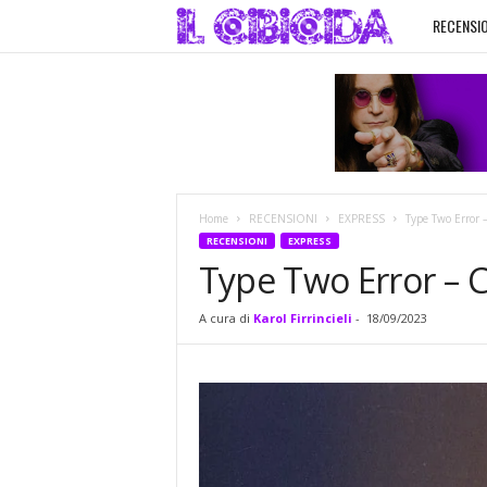
RECENSIO
I
l
C
i
Home
RECENSIONI
EXPRESS
Type Two Error
b
RECENSIONI
EXPRESS
Type Two Error –
i
A cura di
Karol Firrincieli
-
18/09/2023
c
i
d