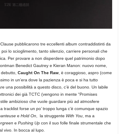
Clause pubblicarono tre eccellenti album contraddistinti da
: poi lo scioglimento, tanto silenzio, carriere personali che
sica. Per provare a non disperdere quel patrimonio dopo
x frontman Benedict Gautrey e Kieran Manon: nuovo nome,
 debutto,
Caught On The Raw
, è coraggioso, aspro (come
simo in un’era dove la pazienza è poca e si ha tutto
e una possibilità a questo disco, c’è del buono. Un labile
elettronici dei già TCTC (vengono in mente “Promises
 stile ambizioso che vuole guardare più ad atmosfere
na tracklist forse un po’ troppo lunga c’è comunque spazio
hanteuse
e
Hold On
, la struggente
With You
, ma a
rgreen
e
Pushing Up
con il suo folle finale strumentale che
 vivo. In bocca al lupo.