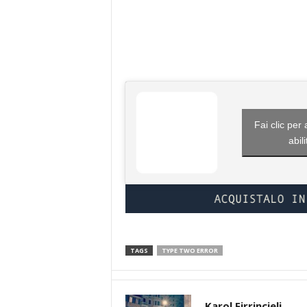
Fai clic per
abil
TAGS
TYPE TWO ERROR
Karol Firrincieli