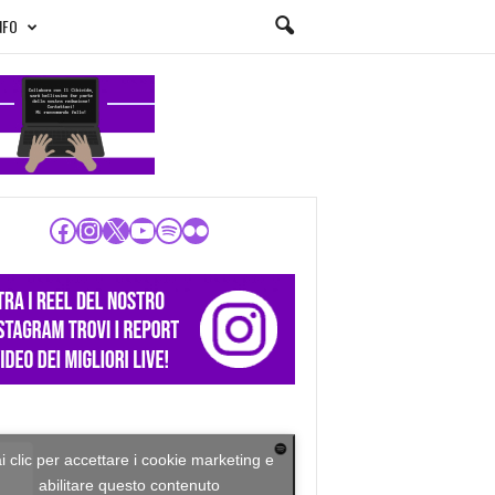
NFO
Facebook
Instagram
X
YouTube
Spotify
Flickr
i clic per accettare i cookie marketing e
abilitare questo contenuto