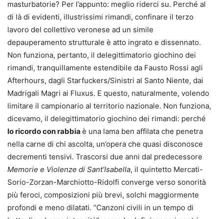
masturbatorie? Per l’appunto: meglio riderci su. Perché al
di là di evidenti, illustrissimi rimandi, confinare il terzo
lavoro del collettivo veronese ad un simile
depauperamento strutturale è atto ingrato e dissennato.
Non funziona, pertanto, il delegittimatorio giochino dei
rimandi, tranquillamente estendibile da Fausto Rossi agli
Afterhours, dagli Starfuckers/Sinistri al Santo Niente, dai
Madrigali Magri ai Fluxus. E questo, naturalmente, volendo
limitare il campionario al territorio nazionale. Non funziona,
dicevamo, il delegittimatorio giochino dei rimandi: perché
Io ricordo con rabbia
è una lama ben affilata che penetra
nella carne di chi ascolta, un’opera che quasi disconosce
decrementi tensivi. Trascorsi due anni dal predecessore
Memorie e Violenze di Sant’Isabella
, il quintetto Mercati-
Sorio-Zorzan-Marchiotto-Ridolfi converge verso sonorità
più feroci, composizioni più brevi, solchi maggiormente
profondi e meno dilatati. “Canzoni civili in un tempo di