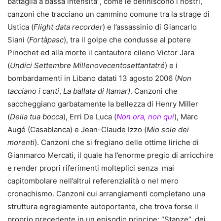
battaglia a bassa intensità”, come le definiscono i nostri,
canzoni che tracciano un cammino comune tra la strage di
Ustica (
Flight data recorder
) e l’assassinio di Giancarlo
Siani (
Fortàpasc
), tra il golpe che condusse al potere
Pinochet ed alla morte il cantautore cileno Victor Jara
(
Undici Settembre Millenovecentosettantatré
) e i
bombardamenti in Libano datati 13 agosto 2006 (
Non
tacciano i canti
,
La ballata di Itamar)
. Canzoni che
saccheggiano garbatamente la bellezza di Henry Miller
(
Della tua bocca
), Erri De Luca (
Non ora, non qui
), Marc
Augé (Casablanca) e Jean-Claude Izzo (
Mio sole dei
morenti
). Canzoni che si fregiano delle ottime liriche di
Gianmarco Mercati, il quale ha l’enorme pregio di arricchire
e render propri riferimenti molteplici senza mai
capitombolare nell’altrui referenzialità o nel mero
cronachismo. Canzoni cui arrangiamenti completano una
struttura egregiamente autoportante, che trova forse il
proprio precedente in un episodio principe: “Stanze”, dei