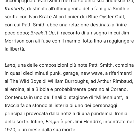
accompagnato Patti Smith nel corso della sua adolescenza;
Kimberly
, destinata all’ultimogenita della famiglia Smith e
scritta con Ivan Kral e Allan Lanier dei Blue Oyster Cult,
con cui Patti Smith ebbe una relazione destinata a finire
poco dopo;
Break It Up
, il racconto di un sogno in cui Jim
Morrison con ali fuse con il marmo, lotta fino a raggiungere
la libertà.
Land
, una delle composizioni più note Patti Smith, combina
in quasi dieci minuti punk, garage, new wave, a riferimenti
ai The Wild Boys di William Burroughs, ad Arthur Rimbaud,
all’eroina, alla Bibbia e probabilmente persino al Corano.
Contenuta in uno dei finali di stagione di “Millennium”, la
traccia fa da sfondo all’isteria di uno dei personaggi
principali provocata dalla notizia di una pandemia. Ironia
della sorte. Infine,
Elegie
è per Jimi Hendrix, incontrato nel
1970, a un mese dalla sua morte.