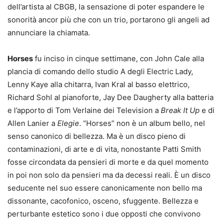
dell’artista al CBGB, la sensazione di poter espandere le
sonorità ancor più che con un trio, portarono gli angeli ad
annunciare la chiamata.
Horses
fu inciso in cinque settimane, con John Cale alla
plancia di comando dello studio A degli Electric Lady,
Lenny Kaye alla chitarra, Ivan Kral al basso elettrico,
Richard Sohl al pianoforte, Jay Dee Daugherty alla batteria
e l’apporto di Tom Verlaine dei Television a
Break It Up
e di
Allen Lanier a
Elegie
. “Horses” non è un album bello, nel
senso canonico di bellezza. Ma è un disco pieno di
contaminazioni, di arte e di vita, nonostante Patti Smith
fosse circondata da pensieri di morte e da quel momento
in poi non solo da pensieri ma da decessi reali. È un disco
seducente nel suo essere canonicamente non bello ma
dissonante, cacofonico, osceno, sfuggente. Bellezza e
perturbante estetico sono i due opposti che convivono