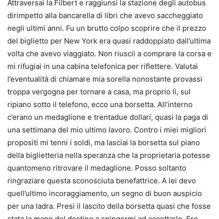
Attraversai la Filbert e raggiunsi la stazione degli autobus
dirimpetto alla bancarella di libri che avevo saccheggiato
negli ultimi anni. Fu un brutto colpo scoprire che il prezzo
del biglietto per New York era quasi raddoppiato dall’ultima
volta che avevo viaggiato. Non riuscii a comprare la corsa e
mi rifugiai in una cabina telefonica per riflettere. Valutai
l’eventualità di chiamare mia sorella nonostante provassi
troppa vergogna per tornare a casa, ma proprio lì, sul
ripiano sotto il telefono, ecco una borsetta. All’interno
c’erano un medaglione e trentadue dollari, quasi la paga di
una settimana del mio ultimo lavoro. Contro i miei migliori
propositi mi tenni i soldi, ma lasciai la borsetta sul piano
della biglietteria nella speranza che la proprietaria potesse
quantomeno ritrovare il medaglione. Posso soltanto
ringraziare questa sconosciuta benefattrice. A lei devo
quell’ultimo incoraggiamento, un segno di buon auspicio
per una ladra. Presi il lascito della borsetta quasi che fosse
stata la mano del destino a spingermi ad accettarlo. Ero