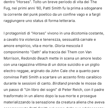
dentro “Horses”. Tolto un breve periodo di vita dei The
Fug, nei primi anni ‘60, Patti Smith fu la prima a sdoganare
la corrente del punk poetico da un confine vago e a fargli
raggiungere uno status di forma letteraria.
I protagonisti di “Horses” vivono in una dicotomia costante,
a cavallo tra violenza e tenerezza, sessualità carnale e
amore empirico, vita e morte.
Gloria
mescola il
componimento “Oath” alla traccia dei Them con Van
Morrison,
Redondo Beach
mette in scena un amore lesbo
con una ragazzina vittima di un dolce suicidio e un piglio
electro reggae, arginato da John Cale che a quanto pare
convinse Patti Smith a scartare un accento finto caraibico
durante le sessioni di canto.
Birdland
prende le mosse da
un passo di “Un libro dei sogni” di Peter Reich, con il padre
trasformato in un alieno dopo la sua morte e prosegue
materializzando la sensazione da creatura aliena che aveva