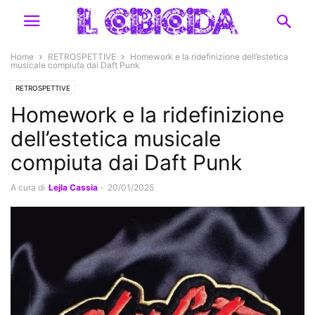
Home
RETROSPETTIVE
Homework e la ridefinizione dell’estetica
musicale compiuta dai Daft Punk
RETROSPETTIVE
Homework e la ridefinizione
dell’estetica musicale
compiuta dai Daft Punk
A cura di
Lejla Cassia
-
20/01/2025