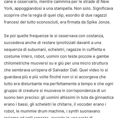
cane e osservarlo, mentre cammina per le strade di New
York, appoggiandosi a una stampella. Non solo. Significava
scoprire che la regia di quel clip, esordio di due ragazzi
francesi del tutto sconosciuti, era firmata da Spike Jonze.
Se poi quelle frequenze le si osservava con costanza,
succedeva anche di restare ipnotizzati davanti a una
sequenza di subumani, scheletri, ragazze in cuffietta e
costume intero, robot, uomini con teste piccole e gambe
chilometriche muoversi su e giù per una micro struttura
che sembrava un’opera di Salvador Dalì. Quel video lo si
guardava più e più volte finché non ci si accorgeva che
tutto era disturbante ma perfettamente a tempo e che ogni
gruppo di creature si muoveva in corrispondenza di un
suono ben preciso: gli uomini altissimi in tuta da ginnastica
erano i bassi, gli scheletri le chitarre, il vocoder erano i
robot, le mummie drum machine, i synth suonavano
insieme ad agili ragazze, assorte in una sorta di