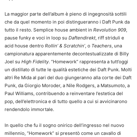
La maggior parte dell’album è pieno di ingegnosità sottili
che da quel momento in poi distingueranno i Daft Punk da
tutto il resto. Semplice house ambient in
Revolution 909
,
pause funky e voci in loop su
Daftendirekt
, riff striduli e
acid house dentro
Rollin’ & Scratchin’
, o
Teachers
, una
campionatura apparentemente decontestualizzate di Billy
Joel su
High Fidelity
. “Homework” rappresenta a tutt’oggi
un distillato di tutte le qualità estetiche dei Daft Punk. Molti
altri Re Mida al pari del duo giungeranno alla corte dei Daft
Punk, da Giorgio Moroder, a Nile Rodgers, a Matsumoto, a
Paul Williams, contribuendo a reinventare l’estetica del
pop, dell’elettronica e di tutto quello a cui si avvicinarono
rendendolo immortale.
In quello che fu il sogno onirico dell’ingresso nel nuovo
millennio, “Homework” si presentò come un cavallo di