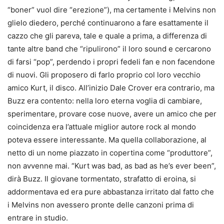
“boner” vuol dire “erezione”), ma certamente i Melvins non
glielo diedero, perché continuarono a fare esattamente il
cazzo che gli pareva, tale e quale a prima, a differenza di
tante altre band che “ripulirono” il loro sound e cercarono
di farsi “pop”, perdendo i propri fedeli fan e non facendone
di nuovi. Gli proposero di farlo proprio col loro vecchio
amico Kurt, il disco. All’inizio Dale Crover era contrario, ma
Buzz era contento: nella loro eterna voglia di cambiare,
sperimentare, provare cose nuove, avere un amico che per
coincidenza era l’attuale miglior autore rock al mondo
poteva essere interessante. Ma quella collaborazione, al
netto di un nome piazzato in copertina come “produttore”,
non avvenne mai. “Kurt was bad, as bad as he’s ever been”,
dirà Buzz. Il giovane tormentato, strafatto di eroina, si
addormentava ed era pure abbastanza irritato dal fatto che
i Melvins non avessero pronte delle canzoni prima di
entrare in studio.