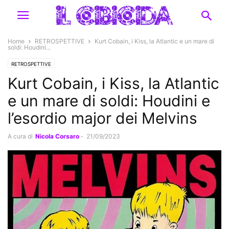
Home
RETROSPETTIVE
Kurt Cobain, i Kiss, la Atlantic e un mare di
soldi: Houdini...
RETROSPETTIVE
Kurt Cobain, i Kiss, la Atlantic
e un mare di soldi: Houdini e
l’esordio major dei Melvins
A cura di
Nicola Corsaro
-
21/09/2023