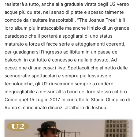
resisterà a tutto, anche alla graduale virata degli U2 verso
acque più quiete, nel senso di piatte e spesso talmente
comode da risultare inascoltabili. “The Joshua Tree” è il
loro album più inattaccabile ma anche l’inizio di un grande
paradosso che li porterà a spogliarsi di uno status
maturato a forza di facce serie e atteggiamenti coerenti,
per guadagnarsi l’ingresso ad libitum in un paese dei
balocchi in cui tutto è concesso e nulla è dovuto. Ad
eccezione di una cosa: i live. Spettacoli che al netto delle
scenografie spettacolari e sempre più lussuose e
tecnologiche, gli U2 riusciranno sempre a rendere
ineguagliabile a nessun’altra band del loro stesso calibro.
Come quel 15 Luglio 2017 in cui tutto lo Stadio Olimpico di
Roma si è inchinato dinanzi all’albero di Joshua.