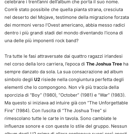
celebrare i trent’anni dell’album che porta il suo nome.
Com’è stato possibile che quella pianta strana, cresciuta
nel deserto del Mojave, testimone della migrazione forzata
dei mormoni verso l’Ovest americano, abbia messo radici
dentro i più grandi stadi del mondo diventando l’icona di
una delle più imponenti rock band?
Tra tutte le fasi attraversate dai quattro ragazzi irlandesi
nel corso della loro carriera, l’epoca di
The Joshua Tree
ha
sempre danzato da sola. La sua consacrazione ad album
simbolo degli
U2
risiede nella congiuntura perfetta degli
elementi che lo compongono. Non v’è più traccia della
sporcizia di “Boy” (1980), “October” (1981) e “War” (1983).
Ma questo si iniziava ad intuire già con “The Unforgettable
Fire” (1984). Con l’uscita di “The Joshua Tree” si
rimescolano tutte le carte in tavola. Sono cambiate le
influenze sonore e con queste lo stile del gruppo. Nessun
album degli U2 prima di allora conteneva suoni così aperti