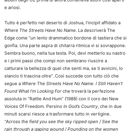
e ariosi.
Tutto è perfetto nel deserto di Joshua, l’incipit affidato a
Where The Streets Have No Name
. La descriverà The
Edge come “un lento drammatico bordone di tastiera che si
gonfia. Una parte aspra di chitarra ritmica vi si sovrappone.
Sembra buono, nella tua testa. Poi, devi metterlo su nastro
e i primi passi che compi non sembrano riuscire a
catturare la bellezza di quel che senti ma, se ti avvicini, lo
slancio ti trascina oltre”. Così succede con tutto ciò che
segue a
Where The Streets Have No Name
.
I Still Haven’t
Found What I’m Looking For
che troverà la perfezione
assoluta in “Rattle And Hum” (1988) con il coro dei New
Voices Of Freedom. Persino
In God’s Country
, che in due
minuti scarsi riesce a trasformare tutto in vertigine.
“Across the field you see the sky ripped open / See the
rain through a gaping wound / Pounding on the women