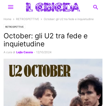
Home
RETROSPETTIVE
October: gli U2 tra fede e inquietudine
RETROSPETTIVE
October: gli U2 tra fede e
inquietudine
A cura di
Lejla Cassia
-
12/10/2024