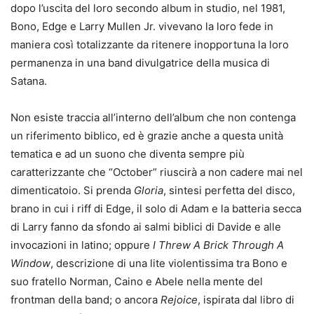
dopo l’uscita del loro secondo album in studio, nel 1981,
Bono, Edge e Larry Mullen Jr. vivevano la loro fede in
maniera così totalizzante da ritenere inopportuna la loro
permanenza in una band divulgatrice della musica di
Satana.
Non esiste traccia all’interno dell’album che non contenga
un riferimento biblico, ed è grazie anche a questa unità
tematica e ad un suono che diventa sempre più
caratterizzante che “October” riuscirà a non cadere mai nel
dimenticatoio. Si prenda
Gloria
, sintesi perfetta del disco,
brano in cui i riff di Edge, il solo di Adam e la batteria secca
di Larry fanno da sfondo ai salmi biblici di Davide e alle
invocazioni in latino; oppure
I Threw A Brick Through A
Window
, descrizione di una lite violentissima tra Bono e
suo fratello Norman, Caino e Abele nella mente del
frontman della band; o ancora
Rejoice
, ispirata dal libro di