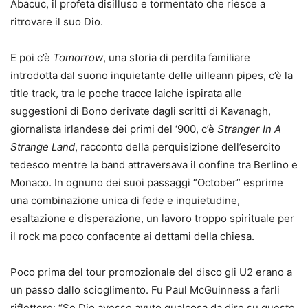
Abacuc, il profeta disilluso e tormentato che riesce a
ritrovare il suo Dio.
E poi c’è
Tomorrow
, una storia di perdita familiare
introdotta dal suono inquietante delle uilleann pipes, c’è la
title track, tra le poche tracce laiche ispirata alle
suggestioni di Bono derivate dagli scritti di Kavanagh,
giornalista irlandese dei primi del ‘900, c’è
Stranger In A
Strange Land
, racconto della perquisizione dell’esercito
tedesco mentre la band attraversava il confine tra Berlino e
Monaco. In ognuno dei suoi passaggi “October” esprime
una combinazione unica di fede e inquietudine,
esaltazione e disperazione, un lavoro troppo spirituale per
il rock ma poco confacente ai dettami della chiesa.
Poco prima del tour promozionale del disco gli U2 erano a
un passo dallo scioglimento. Fu Paul McGuinness a farli
riflettere: “Se Dio avesse avuto qualcosa da dire su questo