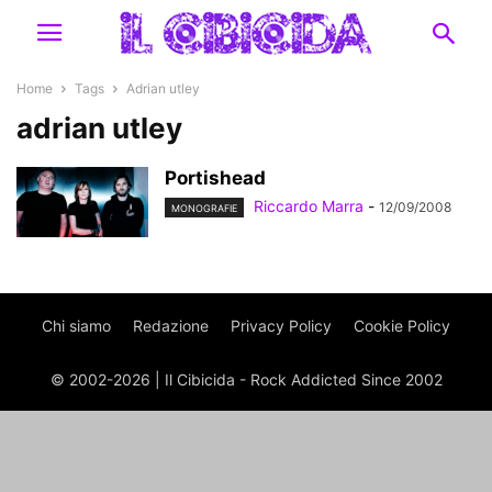
Home
Tags
Adrian utley
adrian utley
Portishead
Riccardo Marra
-
12/09/2008
MONOGRAFIE
Chi siamo
Redazione
Privacy Policy
Cookie Policy
© 2002-2026 | Il Cibicida - Rock Addicted Since 2002