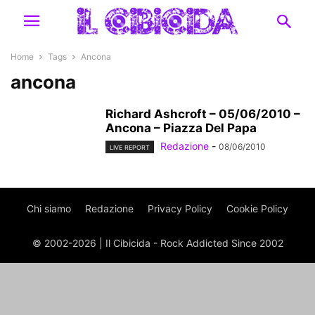
Home
Tags
Ancona
ancona
Richard Ashcroft – 05/06/2010 –
Ancona – Piazza Del Papa
Redazione
-
08/06/2010
LIVE REPORT
Chi siamo
Redazione
Privacy Policy
Cookie Policy
© 2002-2026 | Il Cibicida - Rock Addicted Since 2002