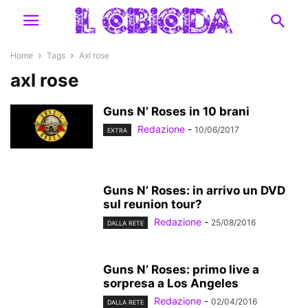
Home
Tags
Axl rose
axl rose
Guns N’ Roses in 10 brani
Redazione
-
10/06/2017
EXTRA
Guns N’ Roses: in arrivo un DVD
sul reunion tour?
Redazione
-
25/08/2016
DALLA RETE
Guns N’ Roses: primo live a
sorpresa a Los Angeles
Redazione
-
02/04/2016
DALLA RETE