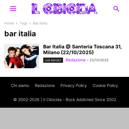
Home
Tags
Bar italia
bar italia
Bar Italia @ Santeria Toscana 31,
Milano (22/10/2025)
Redazione
-
23/10/2025
LIVE REPORT
Chi siamo
Redazione
Privacy Policy
Cookie Policy
© 2002-2026 | Il Cibicida - Rock Addicted Since 2002