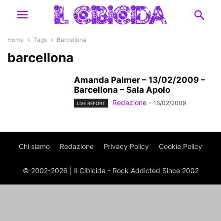
Home
Tags
Barcellona
barcellona
Amanda Palmer – 13/02/2009 –
Barcellona – Sala Apolo
Redazione
-
16/02/2009
LIVE REPORT
Chi siamo
Redazione
Privacy Policy
Cookie Policy
© 2002-2026 | Il Cibicida - Rock Addicted Since 2002