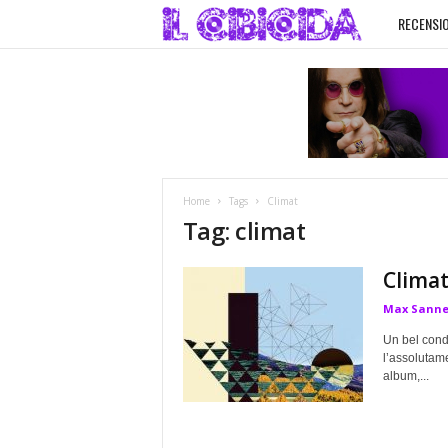
RECENSIO
I
l
C
i
Home
Tags
Climat
b
Tag: climat
i
Climat
Max Sanne
c
Un bel conde
i
l’assolutame
album,...
d