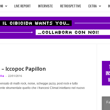
NI
LIVE REPORT
INTERVISTE
RETROSPETTIVE
EXTRA
I
 – Iccopoc Papillon
lla
-
22/01/2016
nsato di math rock, noise, schegge jazzy, post rock e tutto
nte strumentale quello che i francesi Climat iniettano nel nuovo
Fa