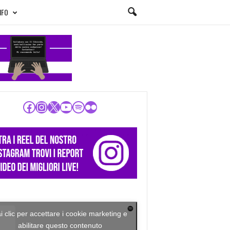
NFO
Facebook
Instagram
X
YouTube
Spotify
Flickr
i clic per accettare i cookie marketing e
abilitare questo contenuto