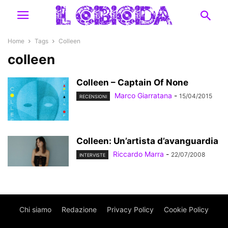
Home
Tags
Colleen
colleen
Colleen – Captain Of None
Marco Giarratana
-
15/04/2015
RECENSIONI
Colleen: Un’artista d’avanguardia
Riccardo Marra
-
22/07/2008
INTERVISTE
Chi siamo
Redazione
Privacy Policy
Cookie Policy