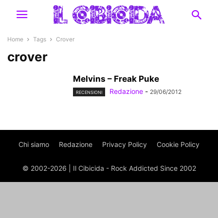
Home
Tags
Crover
crover
Melvins – Freak Puke
Redazione
-
29/06/2012
RECENSIONI
Chi siamo
Redazione
Privacy Policy
Cookie Policy
© 2002-2026 | Il Cibicida - Rock Addicted Since 2002