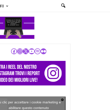
NFO
Facebook
Instagram
X
YouTube
Spotify
Flickr
i clic per accettare i cookie marketing e
abilitare questo contenuto