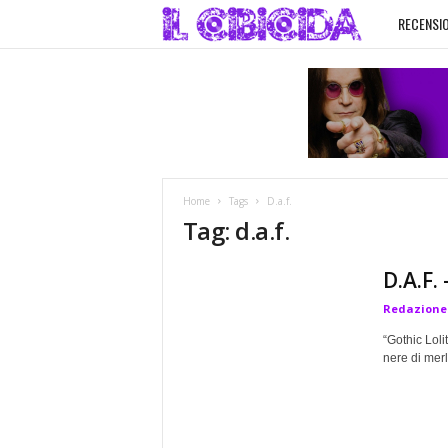
RECENSIO
I
l
C
i
Home
Tags
D.a.f.
b
Tag: d.a.f.
i
D.A.F.
Redazione
c
“Gothic Loli
i
nere di merle
d