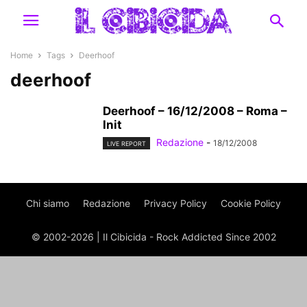
Home
Tags
Deerhoof
deerhoof
Deerhoof – 16/12/2008 – Roma –
Init
Redazione
-
18/12/2008
LIVE REPORT
Chi siamo
Redazione
Privacy Policy
Cookie Policy
© 2002-2026 | Il Cibicida - Rock Addicted Since 2002