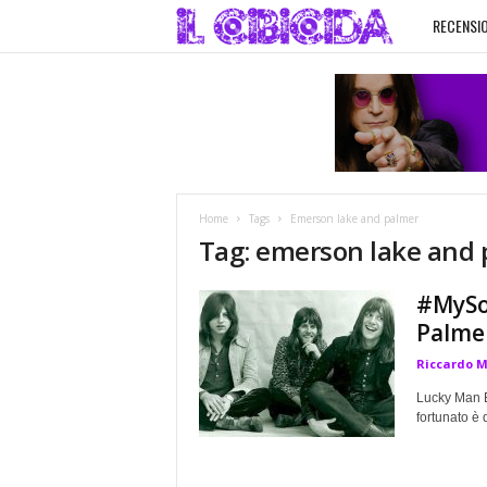
RECENSIO
I
l
C
i
Home
Tags
Emerson lake and palmer
b
Tag: emerson lake and
i
#MySo
Palme
c
Riccardo 
i
Lucky Man 
fortunato è 
d