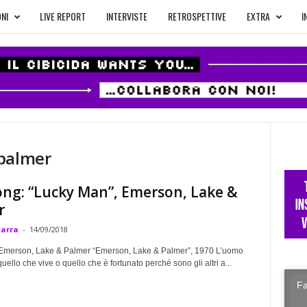
NI
LIVE REPORT
INTERVISTE
RETROSPETTIVE
EXTRA
I
 palmer
ng: “Lucky Man”, Emerson, Lake &
r
Marra
-
14/09/2018
Emerson, Lake & Palmer “Emerson, Lake & Palmer”, 1970 L’uomo
quello che vive o quello che è fortunato perché sono gli altri a...
Fa