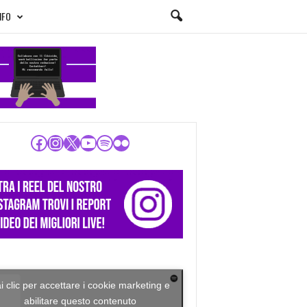
NFO
Facebook
Instagram
X
YouTube
Spotify
Flickr
i clic per accettare i cookie marketing e
abilitare questo contenuto