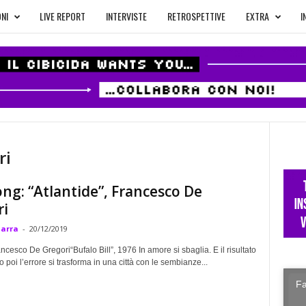
NI
LIVE REPORT
INTERVISTE
RETROSPETTIVE
EXTRA
I
ri
g: “Atlantide”, Francesco De
ri
Marra
-
20/12/2019
ncesco De Gregori“Bufalo Bill”, 1976 In amore si sbaglia. E il risultato
o poi l’errore si trasforma in una città con le sembianze...
Fa