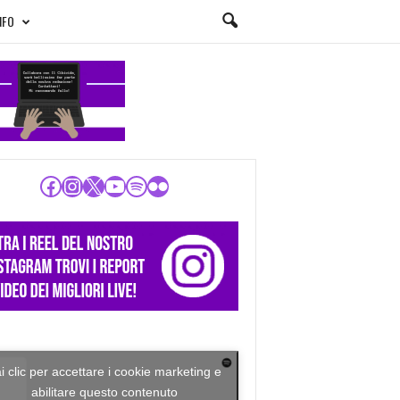
NFO
Facebook
Instagram
X
YouTube
Spotify
Flickr
i clic per accettare i cookie marketing e
abilitare questo contenuto