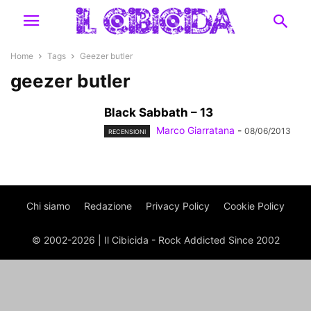
Home
Tags
Geezer butler
geezer butler
Black Sabbath – 13
Marco Giarratana
-
08/06/2013
RECENSIONI
Chi siamo
Redazione
Privacy Policy
Cookie Policy
© 2002-2026 | Il Cibicida - Rock Addicted Since 2002