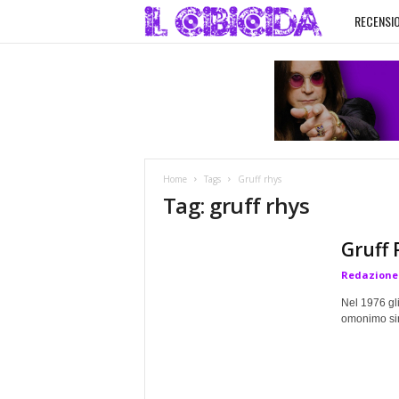
RECENSIO
I
l
C
i
Home
Tags
Gruff rhys
b
Tag: gruff rhys
i
Gruff
Redazione
c
Nel 1976 gli
i
omonimo sing
d