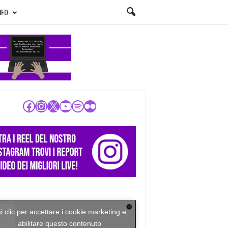
NFO
Facebook
Instagram
X
YouTube
Spotify
Flickr
i clic per accettare i cookie marketing e
abilitare questo contenuto