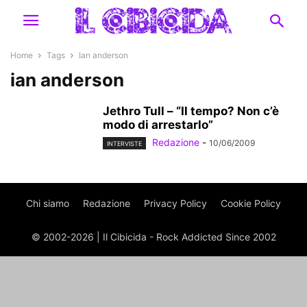
Home
Tags
Ian anderson
ian anderson
Jethro Tull – “Il tempo? Non c’è
modo di arrestarlo”
Redazione
-
10/06/2009
INTERVISTE
Chi siamo
Redazione
Privacy Policy
Cookie Policy
© 2002-2026 | Il Cibicida - Rock Addicted Since 2002