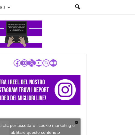
NFO
Facebook
Instagram
X
YouTube
Spotify
Flickr
i clic per accettare i cookie marketing e
abilitare questo contenuto