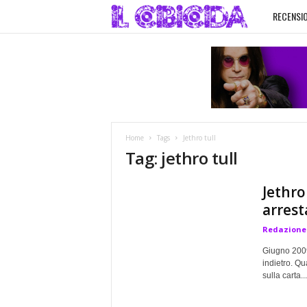
RECENSIO
I
l
C
i
Home
Tags
Jethro tull
b
Tag: jethro tull
i
Jethro
arrest
c
Redazione
i
Giugno 2009
indietro. Qu
sulla carta...
d