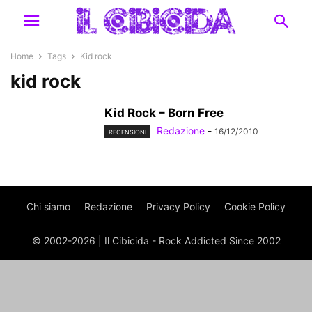
Home
Tags
Kid rock
kid rock
Kid Rock – Born Free
Redazione
-
16/12/2010
RECENSIONI
Chi siamo
Redazione
Privacy Policy
Cookie Policy
© 2002-2026 | Il Cibicida - Rock Addicted Since 2002