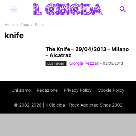
Home
Tags
Knife
knife
The Knife – 29/04/2013 – Milano
– Alcatraz
Giorgia Pezzali
-
02/05/2013
LIVE REPORT
Chi siamo
Redazione
Privacy Policy
Cookie Policy
© 2002-2026 | Il Cibicida - Rock Addicted Since 2002