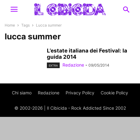
Home
Tags
Lucca summer
lucca summer
L’estate italiana dei Festival: la
guida 2014
Redazione
-
09/05/2014
EXTRA
Chi siamo
Redazione
Privacy Policy
Cookie Policy
© 2002-2026 | Il Cibicida - Rock Addicted Since 2002