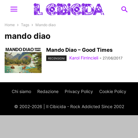
Home
Tags
Mando diao
mando diao
Mando Diao – Good Times
Karol Firrincieli
-
27/06/2017
RECENSIONI
Chi siamo
Redazione
Privacy Policy
Cookie Policy
© 2002-2026 | Il Cibicida - Rock Addicted Since 2002