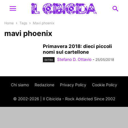
Home
Tags
Mavi phoenix
mavi phoenix
Primavera 2018: dieci piccoli
nomi sul cartellone
Stefano D. Ottavio
-
25/05/2018
EXTRA
Chi siamo
Redazione
Privacy Policy
Cookie Policy
© 2002-2026 | Il Cibicida - Rock Addicted Since 2002