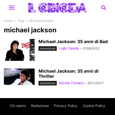
Home
Tags
Michael jackson
michael jackson
Michael Jackson: 35 anni di Bad
Lejla Cassia
-
31/08/2022
ANNIVERSARI
Michael Jackson: 35 anni di
Thriller
Nicola Corsaro
-
30/11/2017
ANNIVERSARI
Chi siamo
Redazione
Privacy Policy
Cookie Policy