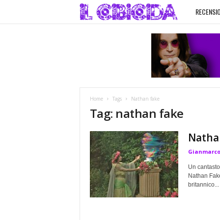
RECENSIO
I
l
C
i
Home
Tags
Nathan fake
b
Tag: nathan fake
i
Natha
Gianmarco
c
Un cantastor
i
Nathan Fake h
britannico...
d