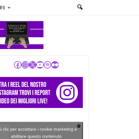
NFO
Facebook
Instagram
X
YouTube
Spotify
Flickr
i clic per accettare i cookie marketing e
abilitare questo contenuto